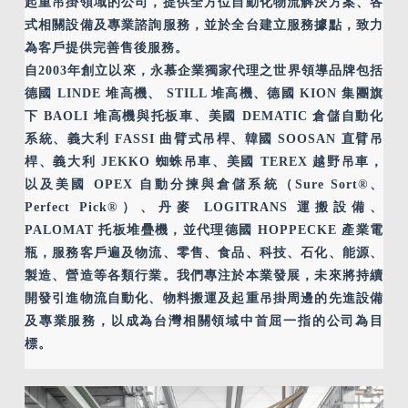
起重吊掛領域的公司，提供全方位自動化物流解決方案、各
式相關設備及專業諮詢服務，並於全台建立服務據點，致力
為客戶提供完善售後服務。
自2003年創立以來，永慕企業獨家代理之世界領導品牌包括
德國 LINDE 堆高機、 STILL 堆高機、德國 KION 集團旗
下 BAOLI 堆高機與托板車、美國 DEMATIC 倉儲自動化
系統、義大利 FASSI 曲臂式吊桿、韓國 SOOSAN 直臂吊
桿、義大利 JEKKO 蜘蛛吊車、美國 TEREX 越野吊車，
以及美國 OPEX 自動分揀與倉儲系統（Sure Sort®、
Perfect Pick®）、丹麥 LOGITRANS 運搬設備、
PALOMAT 托板堆疊機，並代理德國 HOPPECKE 產業電
瓶，服務客戶遍及物流、零售、食品、科技、石化、能源、
製造、營造等各類行業。我們專注於本業發展，未來將持續
開發引進物流自動化、物料搬運及起重吊掛周邊的先進設備
及專業服務，以成為台灣相關領域中首屈一指的公司為目
標
。