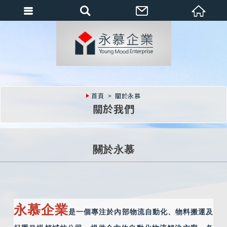
會員登入
會員登入(燈箱)
加入會員
忘記密碼
首頁
關於永慕
密碼修改
關於我們
訂單查詢
個人資料修改
關於永慕
會員登出
填寫匯款通知
永慕企業
是一個專注於內部物流自動化、物料搬運及