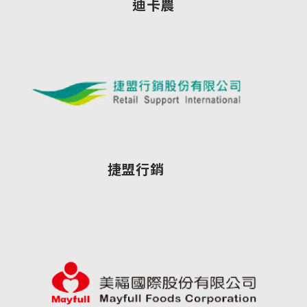
迪卡農
捷盟行銷