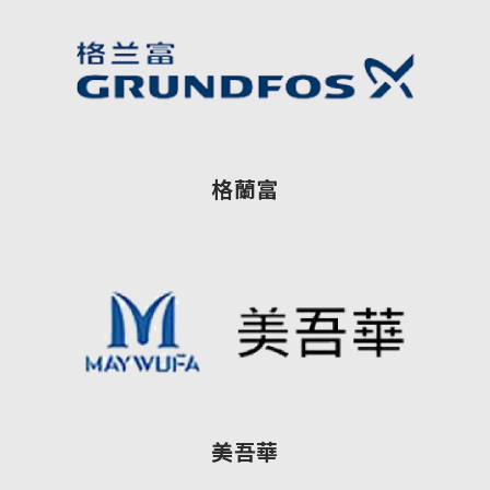
格蘭富
美吾華