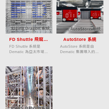
FD Shuttle 飛龍系統
AutoStore 系統
FD Shuttle 系統是
AutoStore 系統是由
Dematic 為亞太市場量
Dematic 集團導入的高
身設計的高效能自動存
密度自動化存取解決方
取解決方案，突破傳統
案，專為處理小型零
倉儲自動化的結構限
件、箱型貨物及多
制，以架構支撐而無需
SKU 環境而設計。整
地面導軌的創新設計，
體結構以立體鋁製格架
實現快速部署與靈活擴
（Grid）為核心，頂
充。...
部...