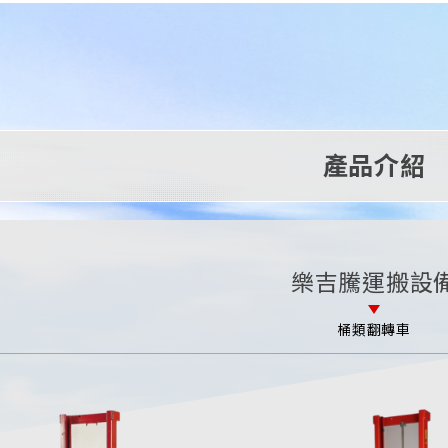
產品介紹
樂吉騰運搬設
桶類翻轉車