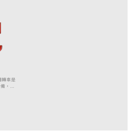
車
桶翻轉車是
設備，專
設計。其
作人員輕
儲與製造