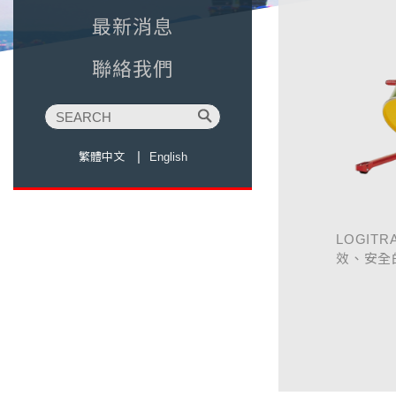
最新消息
聯絡我們
繁體中文
English
LOGIT
效、安全
作業效率
360°
油桶，適
桶類翻轉..