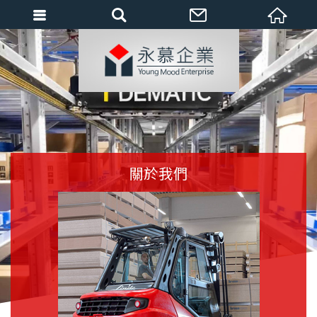
會員登入
會員登入(燈箱)
加入會員
忘記密碼
密碼修改
關於我們
訂單查詢
個人資料修改
會員登出
填寫匯款通知