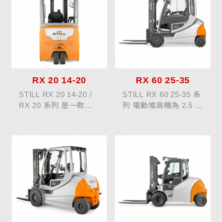
RX 20 14-20
RX 60 25-35
STILL RX 20 14-20 /
STILL RX 60 25-35 系
RX 20 系列 是一款涵
列 電動堆高機為 2.5 至
蓋 1.4 噸至 2 噸負載的
3.5 噸級中重載機型，
電動堆高機，兼具高效
專為要求高效率搬運與
能與靈活操作。該機型
長續航操作的應用場景
可達最高行駛速度 20
設計。該系列強調高動
km/h，搭配多樣化...
態性能與節能耐用性，
可在單次...