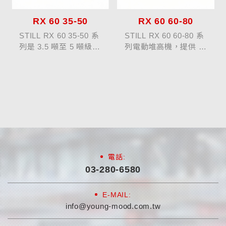
RX 60 35-50
RX 60 60-80
STILL RX 60 35-50 系
STILL RX 60 60‑80 系
列是 3.5 噸至 5 噸級的
列電動堆高機，提供 6
高性能電動堆高機，專
至 8 噸的高載重能力，
為重載搬運與強度作業
適合重型工業及大型倉
環境設計。其搭載 80V
儲環境。其高效能電動
電壓系統、強勁驅動與
驅動系統兼具快速起升
升降電機，以及優化結
與穩定操控，駕駛室符
構與視...
合人體工學設計...
電話:
03-280-6580
E-MAIL:
info@young-mood.com.tw