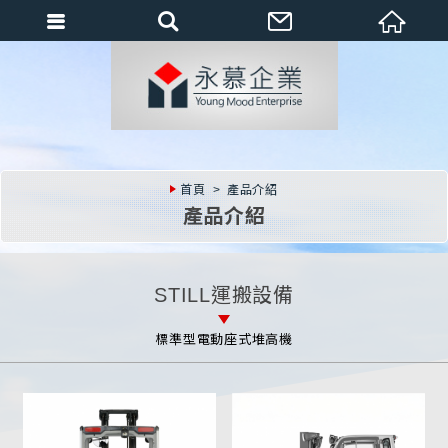
會員登入
會員登入(燈箱)
加入會員
忘記密碼
首頁
產品介紹
密碼修改
產品介紹
訂單查詢
個人資料修改
STILL運搬設備
會員登出
標準型電動座式堆高機
填寫匯款通知