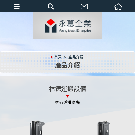
會員登入
會員登入(燈箱)
加入會員
忘記密碼
首頁
產品介紹
密碼修改
產品介紹
訂單查詢
個人資料修改
林德運搬設備
會員登出
窄巷道堆高機
填寫匯款通知