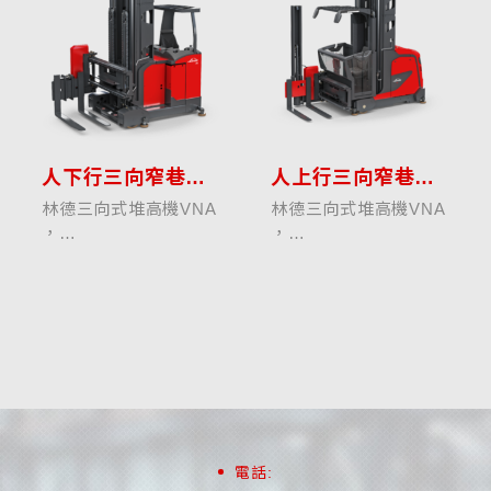
人下行三向窄巷道堆高機VNA1.0-1.35噸
人上行三向窄巷道堆高機VNA0.5-1.5噸
林德三向式堆高機VNA
林德三向式堆高機VNA
，
，
A系列，採用側坐式駕
K系列，適合高儲位倉
駛艙設計 ，
儲需求，
適合於8M以內的儲位
採兩用式上升駕駛艙設
存取作業 ，
計 ，
以模組化車體設計，提
適合大量密集的整版貨
供各種規格 ，
物存儲作業 ，
來滿足特定客戶的要求
或是少量的零散貨物揀
與目標 ，
選作業 ，
符合人...
以模組化的車體設...
電話: