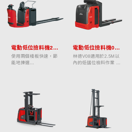
電動低位撿料機2.0噸
電動低位撿料機0.7-1.0噸
使用兩個棧板快速，節
林德V08適用於2.5M以
能地揀選
內的低儲位檢料作業 ，
林德物料搬運公司的
在高度競爭的行業中，
N20和N20 - 24HP低揚
如何在繁忙之中高效率
程揀選機不僅加快了揀
的訂單撿取作業是保持
選工作流程，還減輕了
競爭力的關鍵。
駕駛員的身體壓力。一
林德電動撿料機，獨特
切都在設計中：電池位
的設計理念，提供了高
於駕駛室和貨叉之間...
效率的作...