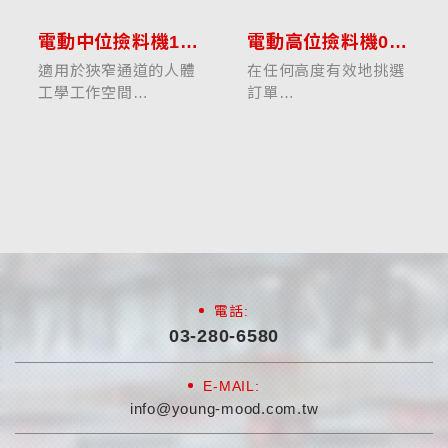
電動中位撿料機1.0噸
電動高位撿料機0.8-1.2噸
適用於狹窄通道的人體
在任何高度有效地挑選
工學工作空間
訂單
Linde V10垂直訂單揀
林德物料搬運公司的V
選器專為在第一和第二
垂直揀選機為操作員提
貨架級別的訂單揀選任
供符合人體工程學的工
務而設計，以及偶爾工
作區域和直觀的操作。
作到6.35米的高度。駕
此外，振動緩衝駕駛
駛室和所有控制元件均
室，低入口高度和低欄
符合所有符合...
杆旨在防止疲勞並使拾
取更容易。高提...
電話:
03-280-6580
E-MAIL:
info@young-mood.com.tw