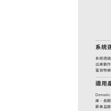
系統
系統透過
出庫動作
當貨物被
適用
Dema
庫、長期
節奏且變