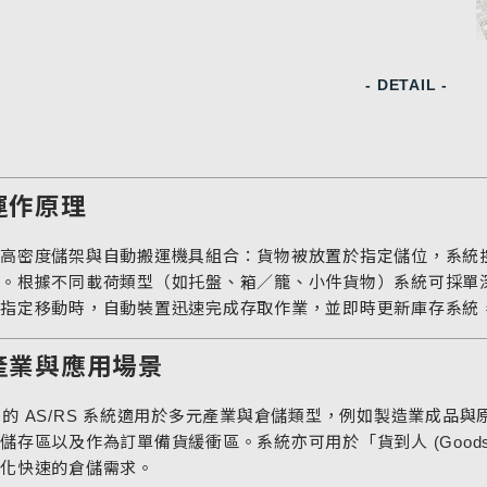
- DETAIL -
運作原理
高密度儲架與自動搬運機具組合：貨物被放置於指定儲位，系統
。根據不同載荷類型（如托盤、箱／籠、小件貨物）系統可採單
指定移動時，自動裝置迅速完成存取作業，並即時更新庫存系統
產業與應用場景
tic 的 AS/RS 系統適用於多元產業與倉儲類型，例如製造業成品
儲存區以及作為訂單備貨緩衝區。系統亦可用於「貨到人 (Goods-
化快速的倉儲需求。