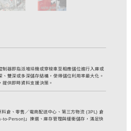
控制器即指派堆垛機或穿梭車至相應儲位進行入庫或
深、雙深或多深儲存結構，使得儲位利用率最大化。
，提供即時資料支援決策。
與原料倉、零售／電商配送中心、第三方物流 (3PL) 倉
to-Person)」揀選、庫存管理與緩衝儲存，滿足快