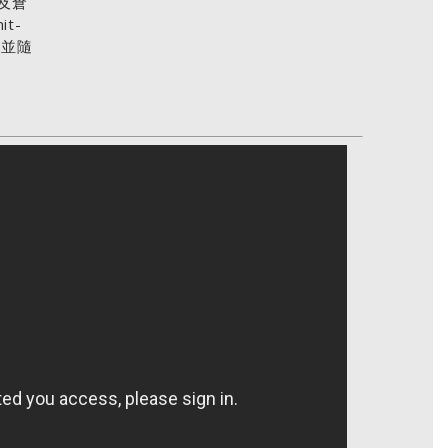
及倉
t-
e）並隨