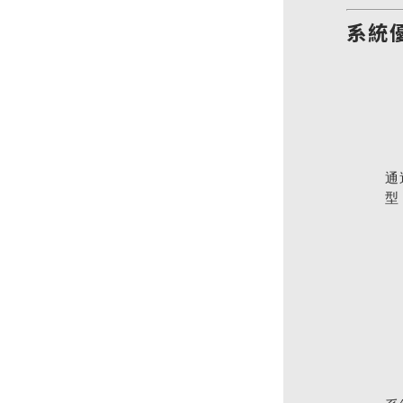
系統
通
型